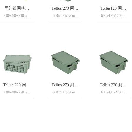
网红筐网格款
Tellus 270 网格
Tellus120 网格
600x400x310mm
600x400x270mm
600x400x120mm
嵌套果蔬筐
款嵌套果蔬框
款嵌套果蔬框
310斜插箱（斜插
可嵌套直体果蔬
可嵌套直体果蔬
筐），区别于
筐，Tellus220镂
筐，Tellus120镂
tellus类型的斜插
空款；
空款；
箱，可定制颜
网格镂空款；
只支持网格选
色。
PP食品级材质制
择；
特点:
作而成，
PP食品级材质制
1、加强筋的设
作而成，
计。310mm斜插
筐在产品的上半
区，把手附近，
都设置有加强筋
Tellus 220 网格
Tellus 270 封闭
Tellus 220 封闭
的设计，加厚产
品的同时，增加
600x400x220mm
600x400x270mm
600x400x220mm
款嵌套果蔬框
款嵌套果蔬筐
款嵌套果蔬筐
了人力搬运过程
可嵌套直体果蔬
可嵌套直体果蔬
可嵌套直体果蔬
筐，Tellus220镂
中的舒适度。
筐，Tellus270封
筐，Tellus270封
2、全身镂空。
空款；
闭款；
闭款；
310斜插箱四壁以
网格镂空款；
直体封闭款；
直体封闭款；
PP食品级材质制
及地面都设计成
PP食品级材质制
PP食品级材质制
了镂空的设计，
作而成，
作而成，
作而成，