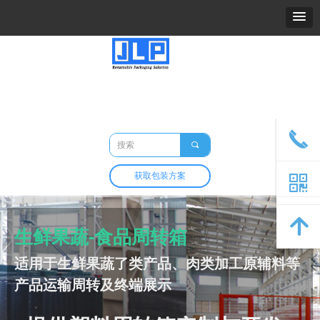
精力包装
关于我们
产品
市场与应用
定制与开发
包装百科
联系我们
끅
끠
获取包装方案
낃
녕
生鲜果蔬-食品周转箱
适用于生鲜果蔬了类产品、肉类加工原辅料等
产品运输周转及终端展示