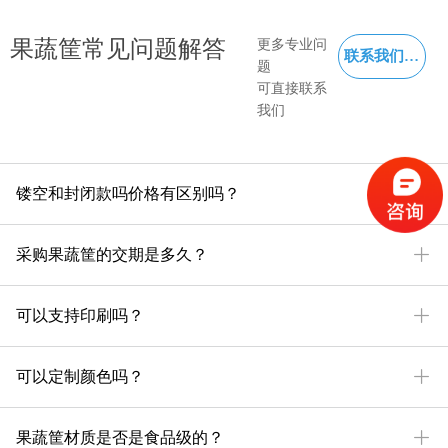
增加的通风性。
非常适合果蔬类
果蔬筐常见问题解答
更多专业问
产品、生鲜产品
联系我们 →
等运输。
题
3、塑料材质。采
可直接联系
用PP材质，防
我们
水，防氧化！
优势：
1、价格亲民，适
合普通的经销
ꄶ
镂空和封闭款吗价格有区别吗？
商，果蔬生鲜小
商家。
2、坚固难用，采
ꄶ
采购果蔬筐的交期是多久？
用一次成型的铸
造工艺，周边也
设置了防冲击性
ꄶ
可以支持印刷吗？
强的加强筋。
3、可以斜插堆叠
使用。通过回
ꄶ
可以定制颜色吗？
转，可以斜插储
存周转，也可以
堆叠直立，代替
ꄶ
果蔬筐材质是否是食品级的？
盖子。