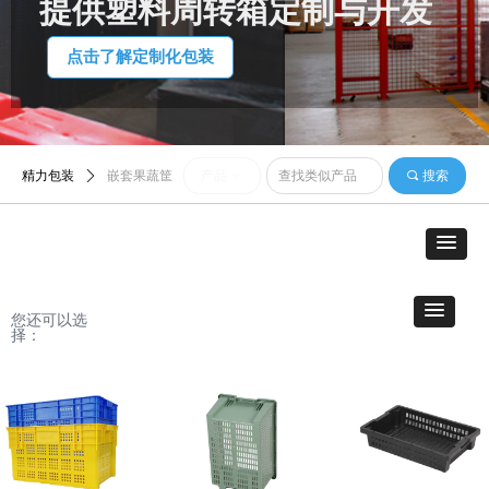
提供塑料周转箱定制与开发
点击了解定制化包装
精力包装
ꄲ
嵌套果蔬筐
产品
ꀁ
끠
搜索
您还可以选
择：