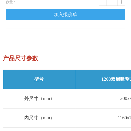
数量：
ꄷ
ꄸ
加入报价单
产品尺寸参数
型号
1208双层吸
外尺寸（mm）
1200x
内尺寸（mm）
1160x