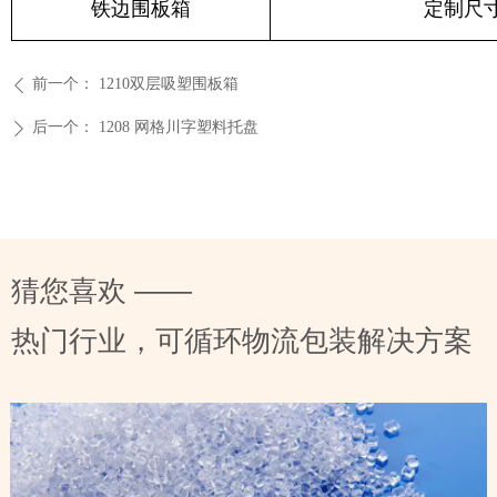
铁边围板箱
定制尺
前一个：
1210双层吸塑围板箱
ꄴ
后一个：
1208 网格川字塑料托盘
ꄲ
猜您喜欢 ——
热门行业，可循环物流包装解决方案